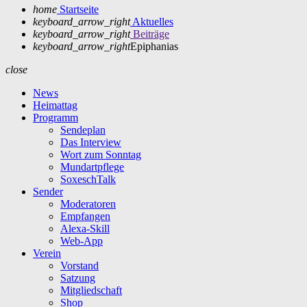
home
Startseite
keyboard_arrow_right
Aktuelles
keyboard_arrow_right
Beiträge
keyboard_arrow_right
Epiphanias
close
News
Heimattag
Programm
Sendeplan
Das Interview
Wort zum Sonntag
Mundartpflege
SoxeschTalk
Sender
Moderatoren
Empfangen
Alexa-Skill
Web-App
Verein
Vorstand
Satzung
Mitgliedschaft
Shop