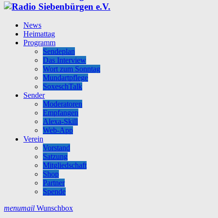
News
Heimattag
Programm
Sendeplan
Das Interview
Wort zum Sonntag
Mundartpflege
SoxeschTalk
Sender
Moderatoren
Empfangen
Alexa-Skill
Web-App
Verein
Vorstand
Satzung
Mitgliedschaft
Shop
Partner
Spende
menu
mail
Wunschbox