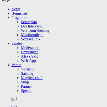
close
News
Heimattag
Programm
Sendeplan
Das Interview
Wort zum Sonntag
Mundartpflege
SoxeschTalk
Sender
Moderatoren
Empfangen
Alexa-Skill
Web-App
Verein
Vorstand
Satzung
Mitgliedschaft
Shop
Partner
Spende