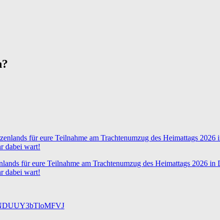
n?
nlands für eure Teilnahme am Trachtenumzug des Heimattags 2026 in D
hr dabei wart!
mNDUUY3bTloMFVJ