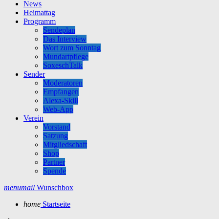
News
Heimattag
Programm
Sendeplan
Das Interview
Wort zum Sonntag
Mundartpflege
SoxeschTalk
Sender
Moderatoren
Empfangen
Alexa-Skill
Web-App
Verein
Vorstand
Satzung
Mitgliedschaft
Shop
Partner
Spende
menu
mail
Wunschbox
home
Startseite