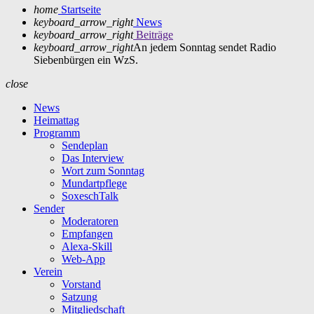
home
Startseite
keyboard_arrow_right
News
keyboard_arrow_right
Beiträge
keyboard_arrow_right
An jedem Sonntag sendet Radio
Siebenbürgen ein WzS.
close
News
Heimattag
Programm
Sendeplan
Das Interview
Wort zum Sonntag
Mundartpflege
SoxeschTalk
Sender
Moderatoren
Empfangen
Alexa-Skill
Web-App
Verein
Vorstand
Satzung
Mitgliedschaft