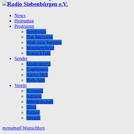
News
Heimattag
Programm
Sendeplan
Das Interview
Wort zum Sonntag
Mundartpflege
SoxeschTalk
Sender
Moderatoren
Empfangen
Alexa-Skill
Web-App
Verein
Vorstand
Satzung
Mitgliedschaft
Shop
Partner
Spende
menu
mail
Wunschbox