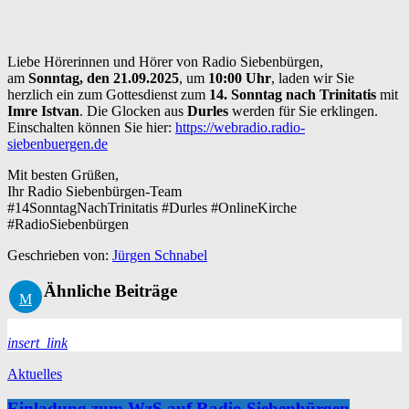
Liebe Hörerinnen und Hörer von Radio Siebenbürgen,
am
Sonntag, den 21.09.2025
, um
10:00 Uhr
, laden wir Sie
herzlich ein zum Gottesdienst zum
14. Sonntag nach Trinitatis
mit
Imre Istvan
. Die Glocken aus
Durles
werden für Sie erklingen.
Einschalten können Sie hier:
https://webradio.radio-
siebenbuergen.de
Mit besten Grüßen,
Ihr Radio Siebenbürgen-Team
#14SonntagNachTrinitatis #Durles #OnlineKirche
#RadioSiebenbürgen
Geschrieben von:
Jürgen Schnabel
Ähnliche Beiträge
insert_link
Aktuelles
Einladung zum WzS auf Radio Siebenbürgen