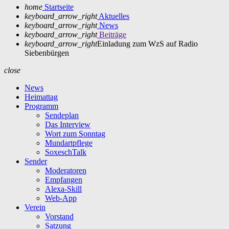
home
Startseite
keyboard_arrow_right
Aktuelles
keyboard_arrow_right
News
keyboard_arrow_right
Beiträge
keyboard_arrow_right
Einladung zum WzS auf Radio
Siebenbürgen
close
News
Heimattag
Programm
Sendeplan
Das Interview
Wort zum Sonntag
Mundartpflege
SoxeschTalk
Sender
Moderatoren
Empfangen
Alexa-Skill
Web-App
Verein
Vorstand
Satzung