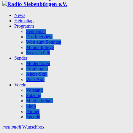
News
Heimattag
Programm
Sendeplan
Das Interview
Wort zum Sonntag
Mundartpflege
SoxeschTalk
Sender
Moderatoren
Empfangen
Alexa-Skill
Web-App
Verein
Vorstand
Satzung
Mitgliedschaft
Shop
Partner
Spende
menu
mail
Wunschbox