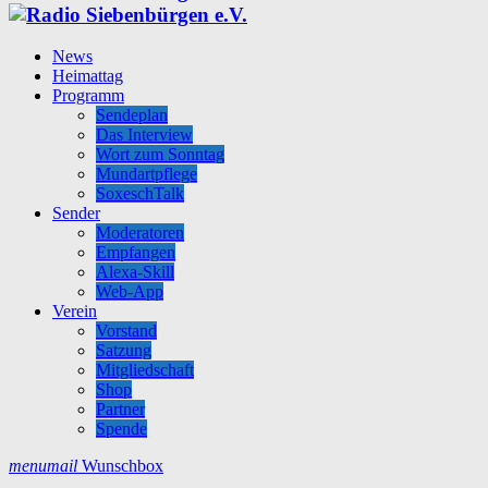
News
Heimattag
Programm
Sendeplan
Das Interview
Wort zum Sonntag
Mundartpflege
SoxeschTalk
Sender
Moderatoren
Empfangen
Alexa-Skill
Web-App
Verein
Vorstand
Satzung
Mitgliedschaft
Shop
Partner
Spende
menu
mail
Wunschbox