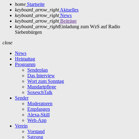
home
Startseite
keyboard_arrow_right
Aktuelles
keyboard_arrow_right
News
keyboard_arrow_right
Beiträge
keyboard_arrow_right
Einladung zum WzS auf Radio
Siebenbürgen
close
News
Heimattag
Programm
Sendeplan
Das Interview
Wort zum Sonntag
Mundartpflege
SoxeschTalk
Sender
Moderatoren
Empfangen
Alexa-Skill
Web-App
Verein
Vorstand
Satzung