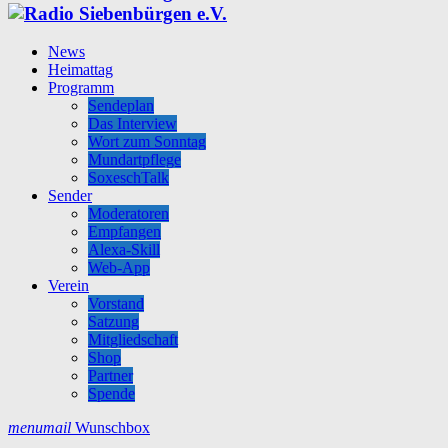
News
Heimattag
Programm
Sendeplan
Das Interview
Wort zum Sonntag
Mundartpflege
SoxeschTalk
Sender
Moderatoren
Empfangen
Alexa-Skill
Web-App
Verein
Vorstand
Satzung
Mitgliedschaft
Shop
Partner
Spende
menu
mail
Wunschbox