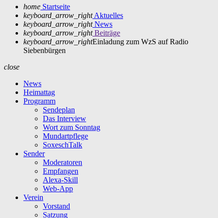
home
Startseite
keyboard_arrow_right
Aktuelles
keyboard_arrow_right
News
keyboard_arrow_right
Beiträge
keyboard_arrow_right
Einladung zum WzS auf Radio
Siebenbürgen
close
News
Heimattag
Programm
Sendeplan
Das Interview
Wort zum Sonntag
Mundartpflege
SoxeschTalk
Sender
Moderatoren
Empfangen
Alexa-Skill
Web-App
Verein
Vorstand
Satzung