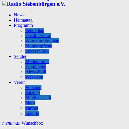
News
Heimattag
Programm
Sendeplan
Das Interview
Wort zum Sonntag
Mundartpflege
SoxeschTalk
Sender
Moderatoren
Empfangen
Alexa-Skill
Web-App
Verein
Vorstand
Satzung
Mitgliedschaft
Shop
Partner
Spende
menu
mail
Wunschbox