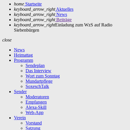
home
Startseite
keyboard_arrow_right
Aktuelles
keyboard_arrow_right
News
keyboard_arrow_right
Beiträge
keyboard_arrow_right
Einladung zum WzS auf Radio
Siebenbürgen
close
News
Heimattag
Programm
Sendeplan
Das Interview
Wort zum Sonntag
Mundartpflege
SoxeschTalk
Sender
Moderatoren
Empfangen
Alexa-Skill
Web-App
Verein
Vorstand
Satzung