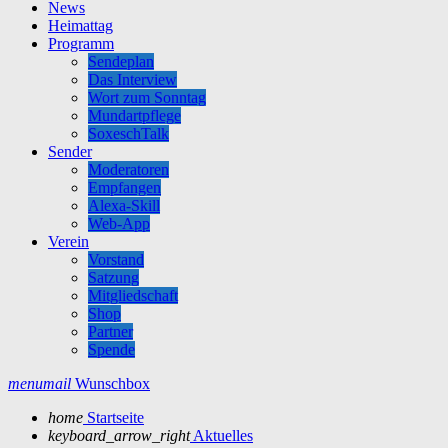
News
Heimattag
Programm
Sendeplan
Das Interview
Wort zum Sonntag
Mundartpflege
SoxeschTalk
Sender
Moderatoren
Empfangen
Alexa-Skill
Web-App
Verein
Vorstand
Satzung
Mitgliedschaft
Shop
Partner
Spende
menu
mail
Wunschbox
home
Startseite
keyboard_arrow_right
Aktuelles