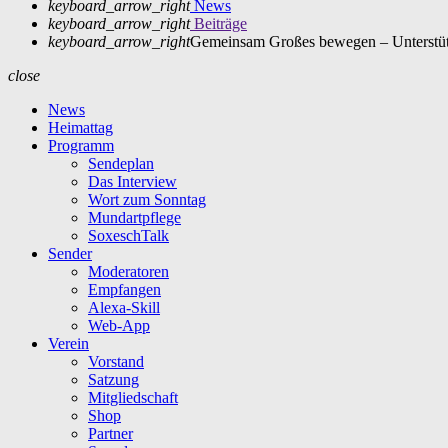
keyboard_arrow_right
News
keyboard_arrow_right
Beiträge
keyboard_arrow_right
Gemeinsam Großes bewegen – Unterstüt
close
News
Heimattag
Programm
Sendeplan
Das Interview
Wort zum Sonntag
Mundartpflege
SoxeschTalk
Sender
Moderatoren
Empfangen
Alexa-Skill
Web-App
Verein
Vorstand
Satzung
Mitgliedschaft
Shop
Partner