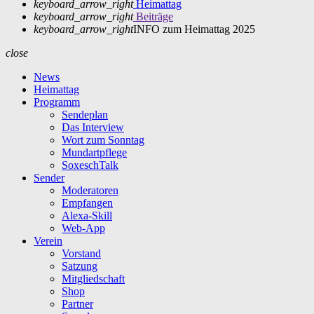
keyboard_arrow_right
Heimattag
keyboard_arrow_right
Beiträge
keyboard_arrow_right
INFO zum Heimattag 2025
close
News
Heimattag
Programm
Sendeplan
Das Interview
Wort zum Sonntag
Mundartpflege
SoxeschTalk
Sender
Moderatoren
Empfangen
Alexa-Skill
Web-App
Verein
Vorstand
Satzung
Mitgliedschaft
Shop
Partner