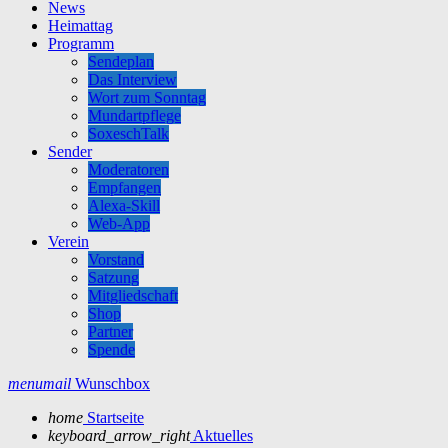
News
Heimattag
Programm
Sendeplan
Das Interview
Wort zum Sonntag
Mundartpflege
SoxeschTalk
Sender
Moderatoren
Empfangen
Alexa-Skill
Web-App
Verein
Vorstand
Satzung
Mitgliedschaft
Shop
Partner
Spende
menu
mail
Wunschbox
home
Startseite
keyboard_arrow_right
Aktuelles