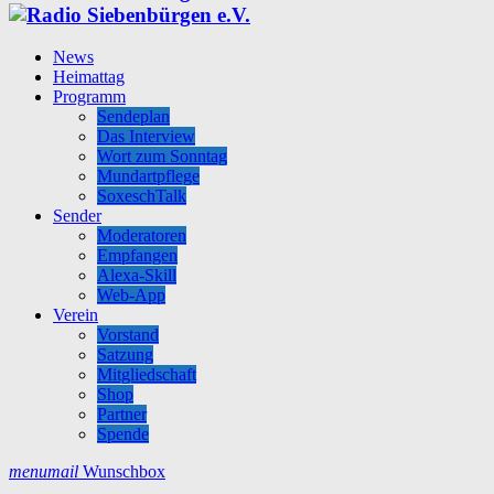
News
Heimattag
Programm
Sendeplan
Das Interview
Wort zum Sonntag
Mundartpflege
SoxeschTalk
Sender
Moderatoren
Empfangen
Alexa-Skill
Web-App
Verein
Vorstand
Satzung
Mitgliedschaft
Shop
Partner
Spende
menu
mail
Wunschbox