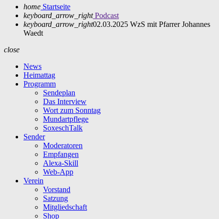
home
Startseite
keyboard_arrow_right
Podcast
keyboard_arrow_right
02.03.2025 WzS mit Pfarrer Johannes
Waedt
close
News
Heimattag
Programm
Sendeplan
Das Interview
Wort zum Sonntag
Mundartpflege
SoxeschTalk
Sender
Moderatoren
Empfangen
Alexa-Skill
Web-App
Verein
Vorstand
Satzung
Mitgliedschaft
Shop