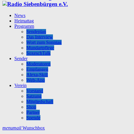
News
Heimattag
Programm
Sendeplan
Das Interview
Wort zum Sonntag
Mundartpflege
SoxeschTalk
Sender
Moderatoren
Empfangen
Alexa-Skill
Web-App
Verein
Vorstand
Satzung
Mitgliedschaft
Shop
Partner
Spende
menu
mail
Wunschbox