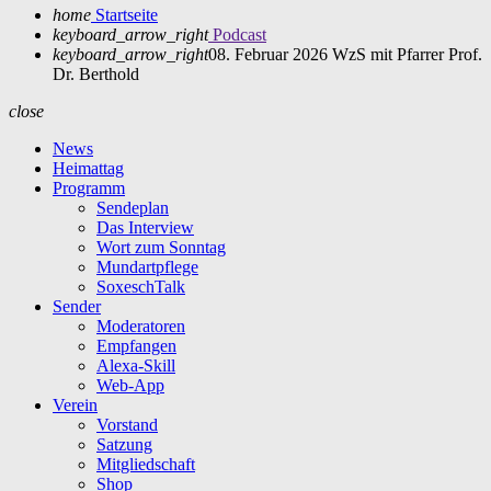
home
Startseite
keyboard_arrow_right
Podcast
keyboard_arrow_right
08. Februar 2026 WzS mit Pfarrer Prof.
Dr. Berthold
close
News
Heimattag
Programm
Sendeplan
Das Interview
Wort zum Sonntag
Mundartpflege
SoxeschTalk
Sender
Moderatoren
Empfangen
Alexa-Skill
Web-App
Verein
Vorstand
Satzung
Mitgliedschaft
Shop