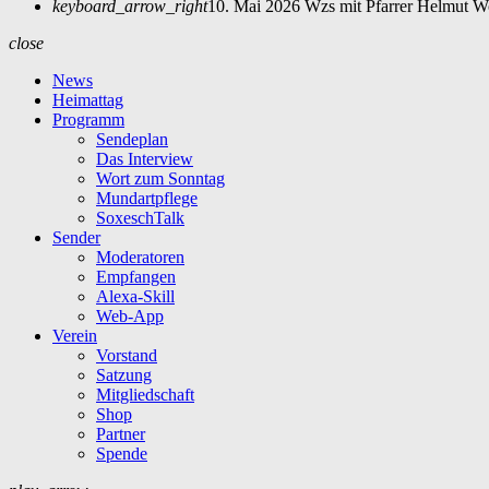
keyboard_arrow_right
10. Mai 2026 Wzs mit Pfarrer Helmut W
close
News
Heimattag
Programm
Sendeplan
Das Interview
Wort zum Sonntag
Mundartpflege
SoxeschTalk
Sender
Moderatoren
Empfangen
Alexa-Skill
Web-App
Verein
Vorstand
Satzung
Mitgliedschaft
Shop
Partner
Spende