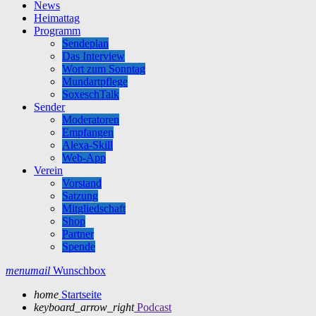
News
Heimattag
Programm
Sendeplan
Das Interview
Wort zum Sonntag
Mundartpflege
SoxeschTalk
Sender
Moderatoren
Empfangen
Alexa-Skill
Web-App
Verein
Vorstand
Satzung
Mitgliedschaft
Shop
Partner
Spende
menu
mail
Wunschbox
home
Startseite
keyboard_arrow_right
Podcast