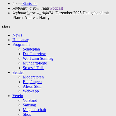
home
Startseite
keyboard_arrow_right
Podcast
keyboard_arrow_right
24. Dezember 2025 Heiligabend mit
Pfarrer Andreas Hartig
close
News
Heimattag
Programm
Sendeplan
Das Interview
Wort zum Sonntag
Mundartpflege
SoxeschTalk
Sender
Moderatoren
Empfangen
Alexa-Skill
Web-App
Verein
Vorstand
Satzung
Mitgliedschaft
Shop