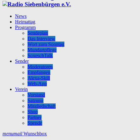
News
Heimattag
Programm
Sendeplan
Das Interview
Wort zum Sonntag
Mundartpflege
SoxeschTalk
Sender
Moderatoren
Empfangen
Alexa-Skill
Web-App
Verein
Vorstand
Satzung
Mitgliedschaft
Shop
Partner
Spende
menu
mail
Wunschbox