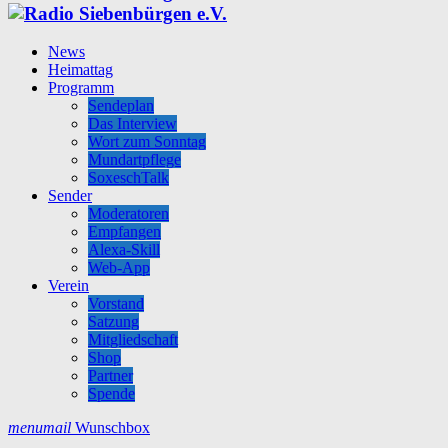
News
Heimattag
Programm
Sendeplan
Das Interview
Wort zum Sonntag
Mundartpflege
SoxeschTalk
Sender
Moderatoren
Empfangen
Alexa-Skill
Web-App
Verein
Vorstand
Satzung
Mitgliedschaft
Shop
Partner
Spende
menu
mail
Wunschbox