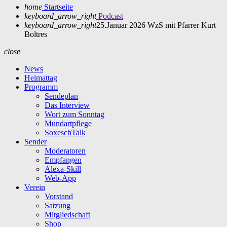
home
Startseite
keyboard_arrow_right
Podcast
keyboard_arrow_right
25.Januar 2026 WzS mit Pfarrer Kurt
Boltres
close
News
Heimattag
Programm
Sendeplan
Das Interview
Wort zum Sonntag
Mundartpflege
SoxeschTalk
Sender
Moderatoren
Empfangen
Alexa-Skill
Web-App
Verein
Vorstand
Satzung
Mitgliedschaft
Shop