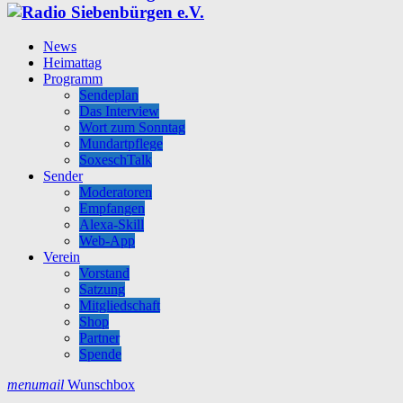
News
Heimattag
Programm
Sendeplan
Das Interview
Wort zum Sonntag
Mundartpflege
SoxeschTalk
Sender
Moderatoren
Empfangen
Alexa-Skill
Web-App
Verein
Vorstand
Satzung
Mitgliedschaft
Shop
Partner
Spende
menu
mail
Wunschbox