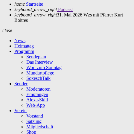
home
Startseite
keyboard_arrow_right
Podcast
keyboard_arrow_right
31. Mai 2026 Wzs mit Pfarrer Kurt
Boltres
close
News
Heimattag
Programm
Sendeplan
Das Interview
Wort zum Sonntag
Mundartpflege
SoxeschTalk
Sender
Moderatoren
Empfangen
Alexa-Skill
Web-App
Verein
Vorstand
Satzung
Mitgliedschaft
Shop