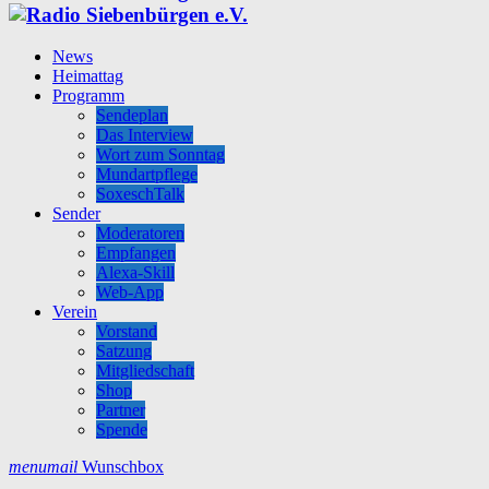
News
Heimattag
Programm
Sendeplan
Das Interview
Wort zum Sonntag
Mundartpflege
SoxeschTalk
Sender
Moderatoren
Empfangen
Alexa-Skill
Web-App
Verein
Vorstand
Satzung
Mitgliedschaft
Shop
Partner
Spende
menu
mail
Wunschbox