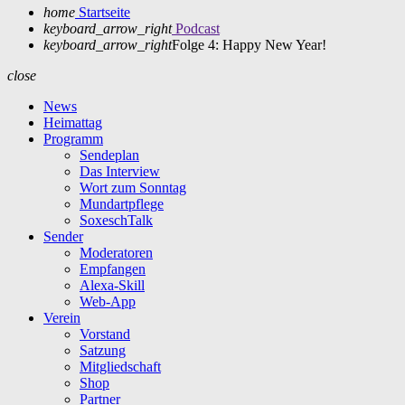
home
Startseite
keyboard_arrow_right
Podcast
keyboard_arrow_right
Folge 4: Happy New Year!
close
News
Heimattag
Programm
Sendeplan
Das Interview
Wort zum Sonntag
Mundartpflege
SoxeschTalk
Sender
Moderatoren
Empfangen
Alexa-Skill
Web-App
Verein
Vorstand
Satzung
Mitgliedschaft
Shop
Partner