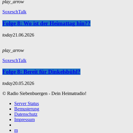
play_arrow
SoxeschTalk
Folge 8: Wo ist der Heimattag hin??
today
21.06.2026
play_arrow
SoxeschTalk
Folge 8: Bereit für Dinkelsbühl?
today
20.05.2026
© Radio Siebenbuergen - Dein Heimatradio!
Server Status
Bemusterung
Datenschutz
Impressum