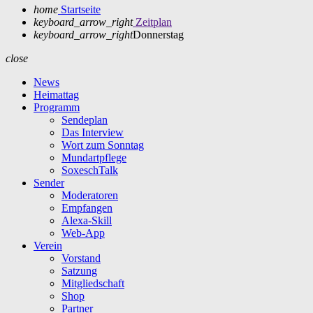
home
Startseite
keyboard_arrow_right
Zeitplan
keyboard_arrow_right
Donnerstag
close
News
Heimattag
Programm
Sendeplan
Das Interview
Wort zum Sonntag
Mundartpflege
SoxeschTalk
Sender
Moderatoren
Empfangen
Alexa-Skill
Web-App
Verein
Vorstand
Satzung
Mitgliedschaft
Shop
Partner