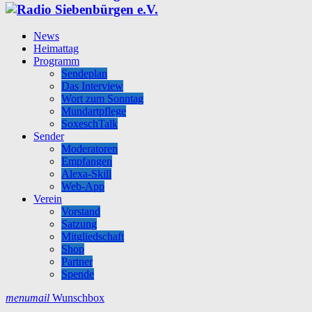
News
Heimattag
Programm
Sendeplan
Das Interview
Wort zum Sonntag
Mundartpflege
SoxeschTalk
Sender
Moderatoren
Empfangen
Alexa-Skill
Web-App
Verein
Vorstand
Satzung
Mitgliedschaft
Shop
Partner
Spende
menu
mail
Wunschbox