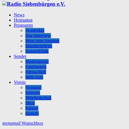
News
Heimattag
Programm
Sendeplan
Das Interview
Wort zum Sonntag
Mundartpflege
SoxeschTalk
Sender
Moderatoren
Empfangen
Alexa-Skill
Web-App
Verein
Vorstand
Satzung
Mitgliedschaft
Shop
Partner
Spende
menu
mail
Wunschbox