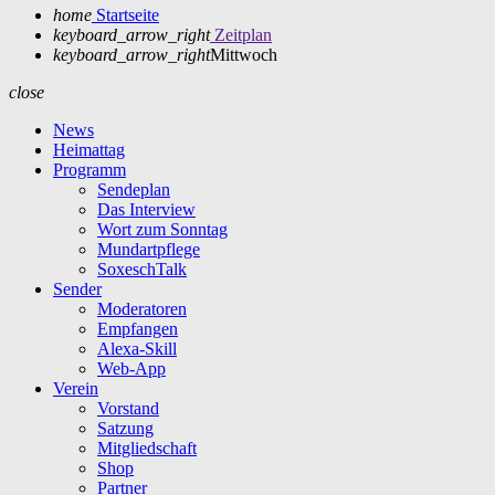
home
Startseite
keyboard_arrow_right
Zeitplan
keyboard_arrow_right
Mittwoch
close
News
Heimattag
Programm
Sendeplan
Das Interview
Wort zum Sonntag
Mundartpflege
SoxeschTalk
Sender
Moderatoren
Empfangen
Alexa-Skill
Web-App
Verein
Vorstand
Satzung
Mitgliedschaft
Shop
Partner