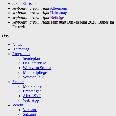
home
Startseite
keyboard_arrow_right
Allgemein
keyboard_arrow_right
Heimattag
keyboard_arrow_right
Beiträge
keyboard_arrow_right
Heimattag Dinkelsbühl 2026: Bands im
Festzelt
close
News
Heimattag
Programm
Sendeplan
Das Interview
Wort zum Sonntag
Mundartpflege
SoxeschTalk
Sender
Moderatoren
Empfangen
Alexa-Skill
Web-App
Verein
Vorstand
Satzung