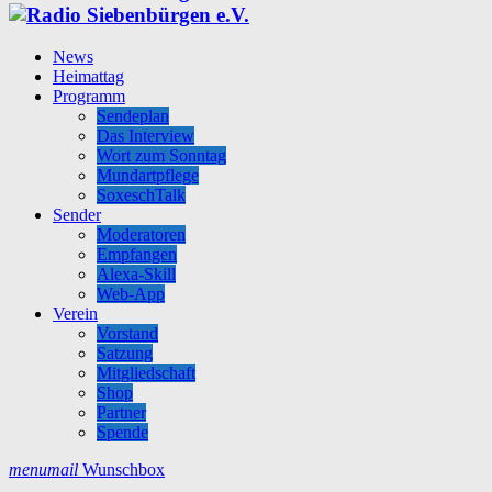
News
Heimattag
Programm
Sendeplan
Das Interview
Wort zum Sonntag
Mundartpflege
SoxeschTalk
Sender
Moderatoren
Empfangen
Alexa-Skill
Web-App
Verein
Vorstand
Satzung
Mitgliedschaft
Shop
Partner
Spende
menu
mail
Wunschbox