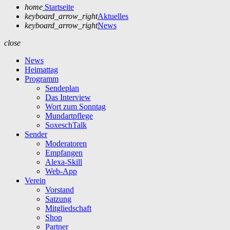
home
Startseite
keyboard_arrow_right
Aktuelles
keyboard_arrow_right
News
close
News
Heimattag
Programm
Sendeplan
Das Interview
Wort zum Sonntag
Mundartpflege
SoxeschTalk
Sender
Moderatoren
Empfangen
Alexa-Skill
Web-App
Verein
Vorstand
Satzung
Mitgliedschaft
Shop
Partner