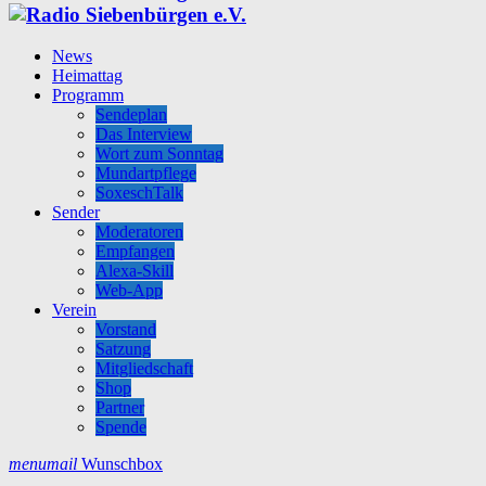
News
Heimattag
Programm
Sendeplan
Das Interview
Wort zum Sonntag
Mundartpflege
SoxeschTalk
Sender
Moderatoren
Empfangen
Alexa-Skill
Web-App
Verein
Vorstand
Satzung
Mitgliedschaft
Shop
Partner
Spende
menu
mail
Wunschbox