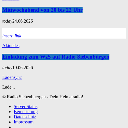
Mittwochabend von 20 bis 22 Uhr
today
24.06.2026
insert_link
Aktuelles
Einladung zum WzS auf Radio Siebenbürgen
today
19.06.2026
Laden
sync
Lade...
© Radio Siebenbuergen - Dein Heimatradio!
Server Status
Bemusterung
Datenschutz
Impressum