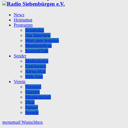
News
Heimattag
Programm
Sendeplan
Das Interview
Wort zum Sonntag
Mundartpflege
SoxeschTalk
Sender
Moderatoren
Empfangen
Alexa-Skill
Web-App
Verein
Vorstand
Satzung
Mitgliedschaft
Shop
Partner
Spende
menu
mail
Wunschbox