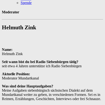
Spende
Moderator
H
e
l
m
u
t
h
Z
i
n
k
Name:
Helmuth Zink
Seit wann bist du bei Radio Siebenbürgen tätig?
seit etwa 4 Jahren unterstütze ich Radio Siebenbürgen
Aktuelle Position:
Moderator Mundartkanal
Was sind deine Hauptaufgaben?
Meine Aufgaben siebenbürgisch sächsischen Dialekt auf dem
Mundartkanal weiter zu geben, in verschiedenen Formen. Sei es in
Reimen, Erzählungen, Geschichten, Interviews oder frei Schnauze.