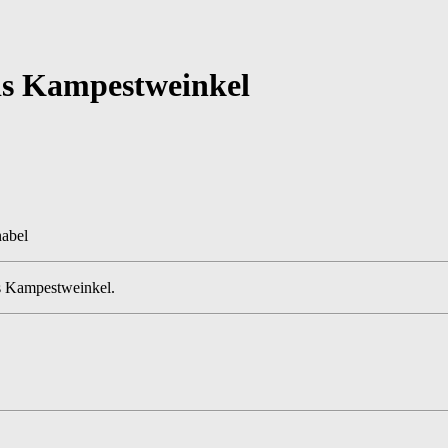
is Kampestweinkel
nabel
is Kampestweinkel.