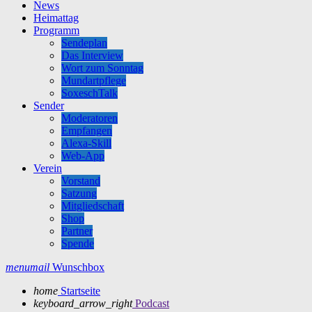
News
Heimattag
Programm
Sendeplan
Das Interview
Wort zum Sonntag
Mundartpflege
SoxeschTalk
Sender
Moderatoren
Empfangen
Alexa-Skill
Web-App
Verein
Vorstand
Satzung
Mitgliedschaft
Shop
Partner
Spende
menu
mail
Wunschbox
home
Startseite
keyboard_arrow_right
Podcast