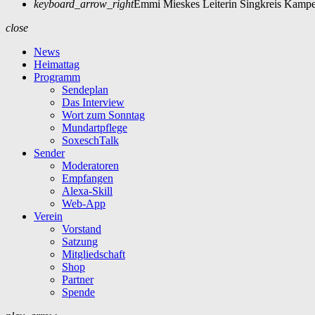
keyboard_arrow_right
Emmi Mieskes Leiterin Singkreis Kampe
close
News
Heimattag
Programm
Sendeplan
Das Interview
Wort zum Sonntag
Mundartpflege
SoxeschTalk
Sender
Moderatoren
Empfangen
Alexa-Skill
Web-App
Verein
Vorstand
Satzung
Mitgliedschaft
Shop
Partner
Spende