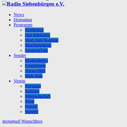
News
Heimattag
Programm
Sendeplan
Das Interview
Wort zum Sonntag
Mundartpflege
SoxeschTalk
Sender
Moderatoren
Empfangen
Alexa-Skill
Web-App
Verein
Vorstand
Satzung
Mitgliedschaft
Shop
Partner
Spende
menu
mail
Wunschbox